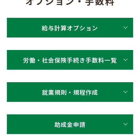
オプション・手数料
給与計算オプション
基本料金12,000円 + 人数
賞与計算
×1,000円
労働・社会保険手続き手数料一覧
別途お見積もり
年末調整（12月）
提携税理士対応となります
手続き顧問契約あ
就業規則・規程作成
内容
スポット料金
り
300円/1名
勤怠集計（システ
勤怠システム利用時（※利用なし
ム利用時）
手続き顧問契約あ
30,000円＋
内容
スポット料金
1,000円/1名）
り
顧問料1か月
社会保険算定基礎
2,000円×人
届
分
助成金申請
数
150,000円〜
500円/1名
給与明細（郵送・
200,000円〜
（分割可）
印刷）
紙の明細書を発行・郵送
手続き顧問契約あ