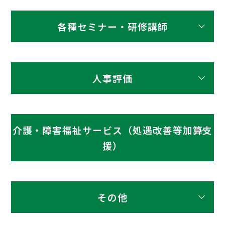
30,000円＋
内容
スポット料金
り
顧問料1か月
労働保険年度更新
2,000円×人
小規模事業・創業直後の事業者様
分
50円/1名
各種セミナー・研修講師
web給与明細
数
簡易型就業規則
助成金額の
向けのひな形ベースの就業規則で
※最低利用料 月1,000円
30％
す。
報酬月額変更届
手続き顧問契約あ
助成金額の
〇
（下限
内容
スポット料金
15,000円
納期目安：１〜２か月 目安：事
（出産育児含む）
り
顧問料1か月分
マスター登録料
10〜20％
50,000円）
前ヒアリング1回、打ち合わせ2回
助成金申請代行
※受注時の初月のみ
セミナー・研修
人事評価
（下限
現在スポット
（修正1回）
30,000円〜
50,000円〜
賞与支払届
〇
1,000円/1名
（1時間程度）
50,000円）
受託は受け付
1,000円/1名
手続き顧問契約あ
けておりませ
マスター追加
内容
スポット料金
200,000円〜
り
大幅変更時は別途お見積り
300,000円〜
ん
（分割可）
介護・障害福祉サービス（処遇改善等加算支
700,000円〜
1,400,000
500円/1名
援）
有給休暇管理
（7回コー
円〜（7回コ
ヒアリングシートをご記入いただ
人事評価制度導入
手続き顧問契約あ
有給休暇の付与・取得管理
内容
スポット料金
ス）
ース）
標準就業規則
り
き、事業主意向とご提案を踏まえ
内容
顧問契約あり
スポット料金
延長時は別途
延長時は別途
た就業規則を作成いたします。
500円/1名
雇用契約書
〇
6,000円
住民税通知書（5
納期目安：３か月 目安：事前ヒ
計画書作成
計画書作成
住民税特別徴収税額通知書から設
月）
その他
アリング1回、打ち合わせ4回（修
40,000円／
75,000円／
定
正3回）まで
労働条件通知書
〇
件
6,000円
件