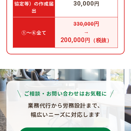
任意継続被保険者
5,000円～
等の就業規則
告
協定等）の作成届
30,000
〇
6,000円
円
資格取得申請書
納期目安：２ヶ月 目安：事前ヒ
20,000円
出
アリング1回、打ち合わせ４回（修
障害者納付金申請
10,000円～
30,000円～
被保険者離職証明
5,000円
10,000円
正３回）まで
書
介護保険・
330,000
円
労働基準監督署臨
障害福祉・
→
①〜⑥全て
50,000円
100,000円～
検対応
10,000円/月
15,000円/月
総合事業・
200,000
円（税抜）
移動支援
年金機構調査立会
50,000円
100,000円～
250,000円
月額固定料金にて法改正対応、規
手続き顧問契約あ
※指定申請
福祉・介護事業指
サブスク型 就業規
審査請求・異議申
程変更への対応を行います。改定
内容
スポット料金
-
り
50,000円
100,000円～
定申請
先行政庁が
則
立
時の費用負担を抑えられます。
５件超の場
育児・介護休業給
就業規則・賃金規程・育児介護休
相談料（初回）電
6,000円
12,000円
付金支給申請書
合
話相談のみ 1時
〇
無料
業規程対象（年2回の改定チェッ
追加オプシ
間
育児・介護休業開
ク、法改正に伴う改訂）
ご相談・お問い合わせはお気軽に
ョン ＋
始時賃金月額証明
6,000円
12,000円
相談料（2回目以
50,000 円
書
〇
5,000円～
就業規則変更（弊
降）1時間
業務代行から労務設計まで、
100,000円～
150,000円～
所作成以外）
出産育児一時金請
幅広いニーズに対応します
福祉事業申請指定
6,000円
12,000円
求書
100,000円
-
就業規則変更（弊
追加・更新
50,000円～
100,000円～
所作成就業規則）
出産手当金請求書
6,000円
12,000円