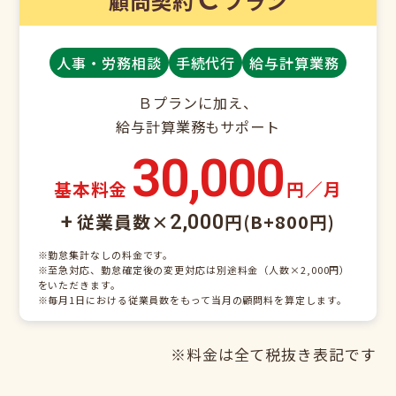
顧問契約
プラン
人事・労務相談
手続代行
給与計算業務
Ｂプランに加え、
給与計算業務もサポート
30,000
基本料金
円／月
従業員数×
円(B+800円)
+
2,000
※勤怠集計なしの料金です。
※至急対応、勤怠確定後の変更対応は別途料金（人数×2,000円）
をいただきます。
※毎月1日における従業員数をもって当月の顧問料を算定します。
※料金は全て税抜き表記です