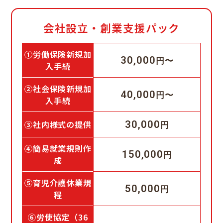
実績報告書
実績報告書
2,000円/1名
処遇改善加算手続
60,000円／
100,000円／
入社誓約書・秘密
300,000円〜
住民税異動届
退職・休職、休業時の住民票異動
手続き顧問契約あ
〇
6,000円
400,000円〜
内容
スポット料金
保持誓約書
会社設立・創業支援パック
件
件
（分割可）
り
届
部門別での金
部門別での金
社会保険資格取得
ハローワーク求人
〇
6,000円
額です
額です
マイナンバー管理
①労働保険新規加
届・喪失届
募集、事業所登録
ヒアリングシートをご記入いただ
10,000円～
30,000円～
1,000円
30,000
円〜
料
（初回）
入手続
き、会社の理念なども参照し、独
社会保険被扶養者
30,000円／
オーダーメイド就
〇
自の規則を作成いたします。
6,000円
人材確保・定着支
異動届
500円/1名
※処遇改善加
30,000円～
50,000円～
②社会保険新規加
業規則
月
マイナンバー回収
援
就業規則の手続き関連を分かりや
40,000
円〜
算コンサルテ
収集キットまたはシステム利用
入手続
処遇改善計画
国民年金第3号被
すくまとめた従業員様向けルール
適性診断
ィングのみの
〇
6,000円
介護福祉事業運営
2,000円
5,000円
保険者資格取得届
書〜実績報告
ブックも作成します。
（PETⅡ）
委託もお受け
支援顧問
③社内様式の提供
30,000
円
書の作成代
納期目安：３か月〜６か月 目
いたします。
雇用保険資格取
一般事業主行動計
行、処遇改善
〇
6,000円
10,000円～
30,000円～
安：事前ヒアリング1回、打ち合わ
得・喪失届
ご相談くださ
画 策定・届出
④簡易就業規則作
加算に関する
150,000
せ４回（修正３回）まで
円
い。
成
相談全般
その他各種 計画
被保険者各種変更
10,000円～
30,000円～
〇
6,000円
策定、届出
届
75,000円〜
100,000円〜
⑤育児介護休業規
50,000
運営規定・
円
高年齢者雇用状況
70歳以上被用者該
程
10,000円～
30,000円～
〇
6,000円
報告
各種書式作
当・不該当届
各種書式作成・提
パートタイマー就業規則／賃金規
成・改訂
-
パート・契約社員
⑥労使協定（36
出
障害者雇用状況報
程追加
10,000円～
30,000円～