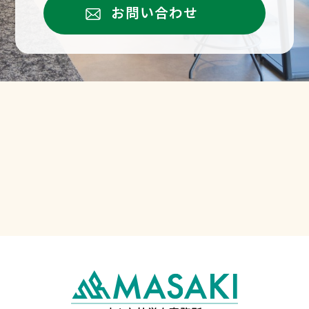
お問い合わせ
就業規則従業員説
50,000円
100,000円
明会
保険料免除申請
6,000円
12,000円
労働基準監督署提
10,000円
10,000円
出代行
12,000円～
20,000円～
手続き顧問契約あ
規程作成(個別規程
内容
36協定、変形労働時間制、賃金規
スポット料金
り
作成・改定)
程、育児介護休業規程、出張規
傷病手当金／労災
程、テレワーク規程、慶弔金規程
6,000円
12,000円
給付
など
療養費支給申請書
6,000円
12,000円
高額療養費支給申
6,000円
12,000円
請書
高年齢雇用継続給
6,000円
12,000円
付支給申請書